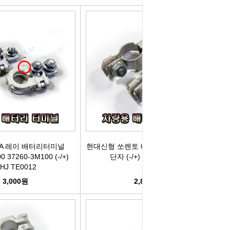
러그[보쉬]
실내용품
휠캡/허브캡
솔레로이드발
[참피온.NGK]
향균탈치용품
흙받이[머드가드]
보조마그넷
그[순정품]
세정용품
연료/주유구캡
물통모타
 정품/일반품
글래스케어용품
싸이드리피드
배터리터미널
다켑.로라
휠 타이어용품
와이퍼[브러쉬]
점프케이블
코일[정품]
전기용품
사이드미러[빽미러]
주유구켑
A 레이 배터리터미널
현대신형 쏘렌토 배터리터미널 배터리
 37260-3M100 (-/+)
단자 (-/+) OHJ TE0011
HJ TE0012
일[일반품]
외장용품
씨그날
안전삼각대
3,000원
2,800원
열플러그
내장용품
자동차엠블럼
가스켓본드
M센서
연료첨가제
자동차글짜[마크]
언더코팅제