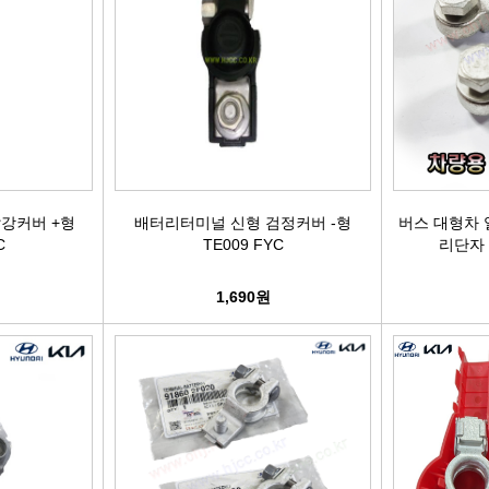
어시스트암 [유림]
브레이크휠실린더[대철]
연료필터[보쉬/델파이]
리모
볼쪼인트
브레이크마스터[대철]
연료필터[서흥/평화PHC]
자동차
활대링크-CTR-
브레이크안전실린더
보쉬인젝터/고압펌프
남영
어시스트암-CTR-
슈라이닝스프링세트
에어컨콘덴샤[한라/두원]
필립스
강커버 +형
배터리터미널 신형 검정커버 -형
버스 대형차 
C
TE009 FYC
리단자 (
타이로드엔드-CTR-
외제차오일필터/에어필터 ACDelco
모비스
1,690원
타이로드엔드-유림-
오일필터[순정품]
싱
톳숀바고무
에어필터[순정품]
더
항가고무
오일필터[카월드]
자동
자날베어링
에어필터[카월드]
라이