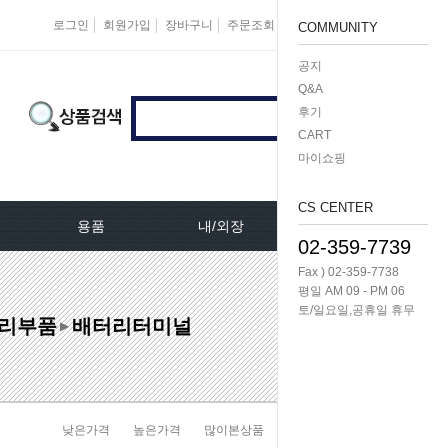
로그인
회원가입
장바구니
주문조회
마이페이지
즐겨찾기
COMMUNITY
공지
Q&A
후기
CART
마이쇼핑
CS CENTER
용품
내/외장
케미칼/공구
02-359-7739
Fax ) 02-359-7738
터[모비스]
오토크로바모음전
도어핸들[내켓치.외켓치]
오일필터렌치 -다마
평일 AM 09 - PM 06
토/일요일,공휴일 휴무
리부품
배터리터미널
쎄루모다[모비스]
경동 모음전
트렁크쇼바
공구/특수공구 -다마
▶
네이터풀리
엔진용품
본넷쇼바
호수/호수반도
리터미널
왁스코팅용품
테일램프[후미등/후데루]
3단스위치
낮은가격
높은가격
많이본상품
판매순위
상품명순