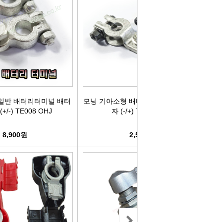
컨키배터리
핸드폰충전기
자동차범퍼몰딩
구리스
크락션[혼]
도어핸들몰딩
번호판.볼트
기계벨트
라이트전구
경광등
킷트류
라이트전구
창문뺏지
케미칼
일반 배터리터미널 배터
모닝 기아소형 배터리터미널 배터리단
+/-) TE008 OHJ
자 (-/+) TE006 OHJ
할로겐전구
안개등
3M양면.테이프
8,900원
2,500원
글전구
씨그날
한정특가판매
블전구
테일램프[순정품]
충전케이블
차커넥터
우찌핀.바닥핀
볼베어링[기계]
트전구소켓
패스너 파스너도어트림
브란자스위치