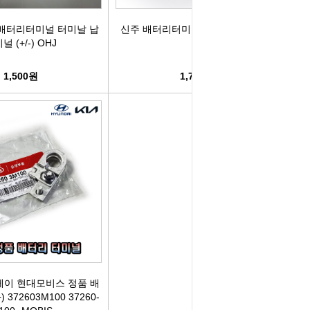
리관휴즈
배터리터미널 터미날 납
신주 배터리터미널 배터리단자 OHJ
널 (+/-) OHJ
릴레이
1,500원
1,700원
차커넥터
도우스위치
럭스프링
레이 현대모비스 정품 배
372603M100 37260-