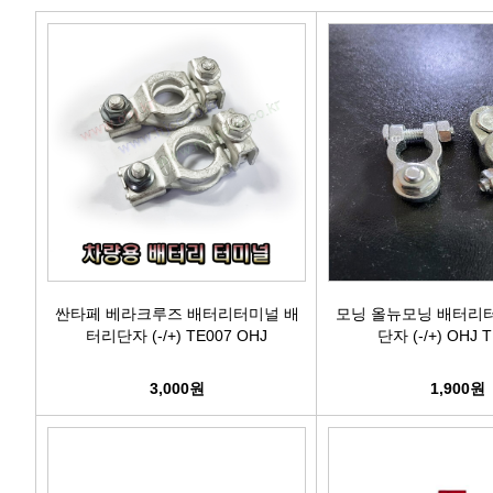
에어컨필터[모비스]
에어컨필터[ACDELCO]
에어컨필터[GM쉐보레]
에어컨필터[쌍용]
에어컨필터[유성]
에어컨필터[헤파필터]
싼타페 베라크루즈 배터리터미널 배
모닝 올뉴모닝 배터리
터리단자 (-/+) TE007 OHJ
단자 (-/+) OHJ 
에어컨필터[한온/한라]
3,000원
1,900원
에어컨필터[SKY]
에어컨필터[카비스]