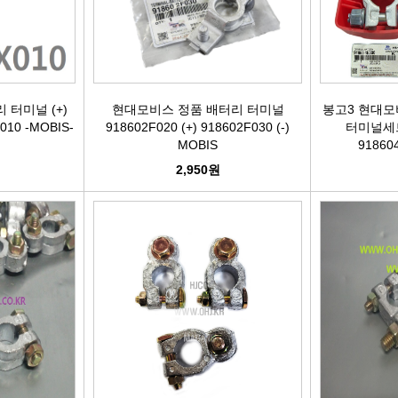
활대링크
오일필터[카스테이션/카비스]
깜
활대고무
에어필터[카스테이션/카비스]
안
터미널 (+)
현대모비스 정품 배터리 터미널
봉고3 현대모
어퍼암[어퍼다이]
모비스엔진오일
오
010 -MOBIS-
918602F020 (+) 918602F030 (-)
터미널세트 
MOBIS
918604
하체부품붓싱
인렛미터링밸브
온
2,950원
허브리데나
타이밍벨트세트[순정품]
자동
휠볼트.너트
팬벨트세트[순정품]
물
대형차휠볼트.너트
텐션베어링[순정품]
자동
앵커볼트
워터펌프[순정품]
자
캠버볼트
워터펌프[GMB/정우]
리모