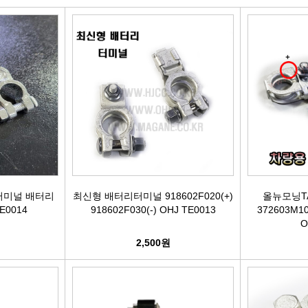
빽/파킹케이블
모비스브레이크패드[정품]
엔진/미션/롤로드 마운트 미미
점화플
클러치마스타[대철]
베스핏츠패드
에어컨콤프[신품/재생]
점화플러그
오페라실린더[대철]
홍성브레이크패드
써모스탯
점화플러
로어암/어퍼암[동남]
싸이드라이닝
오일쿨러
플러그배선
어시스트암[동남]
브레이크디스크[평화]
연료펌프[베파/대화]
비후
로어암/어퍼암[재제조품]
브레이크디스크[금강]
수온센서
점화
터미널 배터리
최신형 배터리터미널 918602F020(+)
올뉴모닝T
TE0014
918602F030(-) OHJ TE0013
372603M100
O
허브베어링
금강KGC튜닝디스크
PM센서
점화코
2,500원
자동차쇼바
외제차튜닝디스크KGC
산소센서
가
쇼바마운트
브레이크캘리퍼[평화]
연료필터[모비스순정품]
P