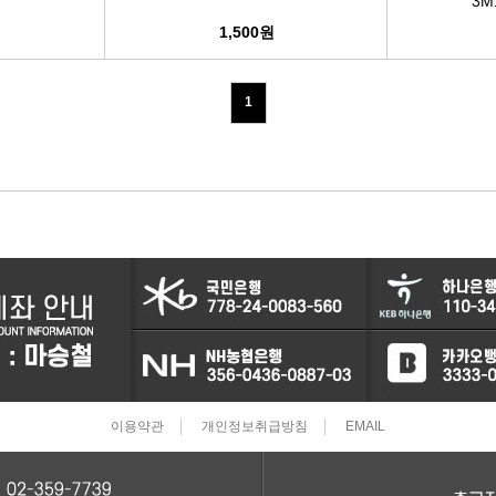
3M
1,500원
터보차져
IAC벨트/모터
1
TPS센서
CRDI인젝터
이용약관
개인정보취급방침
EMAIL