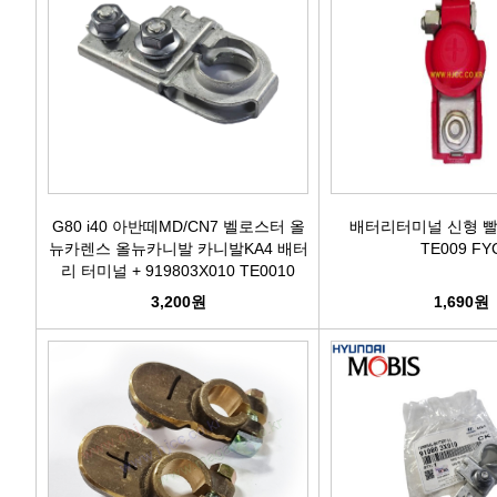
G80 i40 아반떼MD/CN7 벨로스터 올
배터리터미널 신형 빨
뉴카렌스 올뉴카니발 카니발KA4 배터
TE009 FY
리 터미널 + 919803X010 TE0010
OHJ
3,200원
1,690원