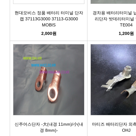
현대모비스 정품 배터리 터미널 단자
경차용 배터리터미널 
캡 37113G3000 37113-G3000
리단자 밧데리터미널 납단
MOBIS
TE004
2,000원
1,200원
신주어스단자 -大(내경 11mm)/小(내
마티즈 배터리단자 외측 바
경 8mm)-
OHJ