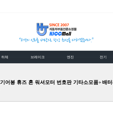
하체
브레이크
엔진
전기
TPMS센서
베스트브레이크패드 -한국베랄-
라지에이타
알터네이
캡 기어봉 휴즈 혼 워셔모터 번호판 기타소모품
배터
클러치커버/디스크[평화]
상신하이큐패드
라지에타캡
스타트모터/
▶
클러치커버/디스크[서진]
상신하드론패드
엔진후앙/에어컨후앙
알터
클러치케이블
평화브레이크패드
히터코어/에바코어
배터