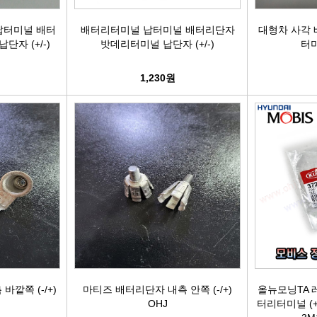
케리어볼트
펜클러치
유
납터미널 배터
배터리터미널 납터미널 배터리단자
대형차 사각 
자 (+/-)
밧데리터미널 납단자 (+/-)
터미
타이밍벨트세트[일반품]
1,230원
타이밍체인[일반품]
자동
자동차겉벨트[동일]
파원윈
리브드벨트/겉벨트[모비스]
클
한국게이츠베어링
엔진오일.부동액
뎀퍼풀리
깥쪽 (-/+)
마티즈 배터리단자 내측 안쪽 (-/+)
올뉴모닝TA 
OHJ
터리터미널 (+) 
오토오일필터