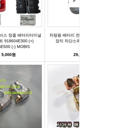
박코일
도어스티커
제고한정특가판
개등전구
브러쉬암.와이퍼암
비스 정품 배터리터미널
차량용 배터리 전원 차단스위치 차단
일스위치
모비스기어봉
918604E300 (+)
장치 차단스위치 고정형키 HS
E500 (-) MOBIS
도센서
패달패드
5,000원
29,900원
차안테나
자동차반사판
통모타
고휘도반사테이프
차메인휴즈
휠캡/허브캡
동차휴즈
특장차부품
컨케이스