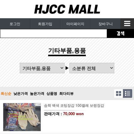
로그인
회원가입
마이페이지
장바구니
기타부품,용품
최신순
낮은가격
높은가격
상품명
최다리뷰
송학 백색 코팅장갑 100켤레 보령장갑
판매가격 :
70,000 won