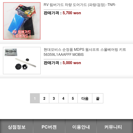
RV 림버가드 차량 도어가드 (파랑/검정) -TNR-
판매가격 :
5,700 won
현대모비스 순정품 MDPS 웜샤프트 스몰베어링 키트
56359L1AAAFFF MOBIS
판매가격 :
5,000 won
1
2
3
4
5
다음
끝
상점정보
PC버젼
이용안내
커뮤니티