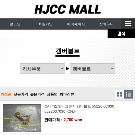
로그인
회원가입
마이페이지
장바구니
캠버볼트
최신순
낮은가격
높은가격
상품명
최다리뷰
쏘나타2,3/각그랜저 캠버볼트 55220-37030
5522037030 -OHJ-
판매가격 :
2,700 won