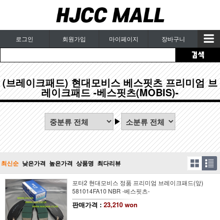
로그인
회원가입
마이페이지
장바구니
(브레이크패드) 현대모비스 베스핏츠 프리미엄 브
레이크패드 -베스핏츠(MOBIS)-
최신순
낮은가격
높은가격
상품명
최다리뷰
포터2 현대모비스 정품 프리미엄 브레이크패드(앞)
581014FA10 NBR -베스핏츠-
판매가격 :
23,210 won