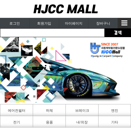
로그인
회원가입
마이페이지
장바구니
에어컨필터
하체
브레이크
엔진
카페인트
전기
용품
내/외장
기타