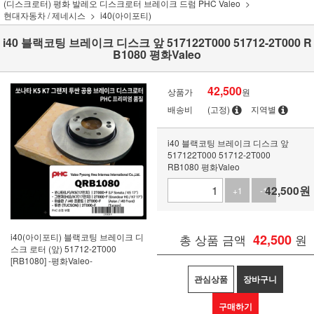
(디스크로터) 평화 발레오 디스크로터 브레이크 드럼 PHC Valeo
현대자동차 / 제네시스
i40(아이포티)
i40 블랙코팅 브레이크 디스크 앞 517122T000 51712-2T000 R
B1080 평화Valeo
42,500
상품가
원
배송비
(고정)
지역별
i40 블랙코팅 브레이크 디스크 앞
517122T000 51712-2T000
RB1080 평화Valeo
42,500
원
+1
-1
i40(아이포티) 블랙코팅 브레이크 디
총 상품 금액
42,500
원
스크 로터 (앞) 51712-2T000
[RB1080] -평화Valeo-
관심상품
장바구니
구매하기