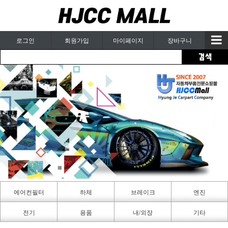
로그인
회원가입
마이페이지
장바구니
에어컨필터
하체
브레이크
엔진
카페인트
전기
용품
내/외장
기타