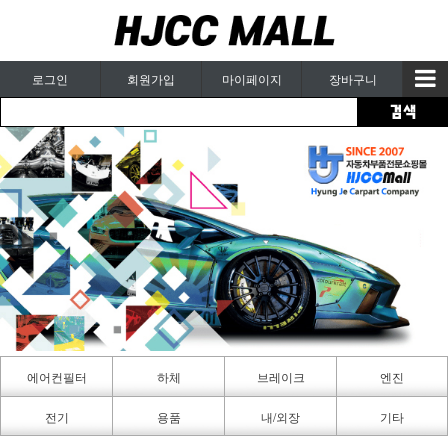
로그인
회원가입
마이페이지
장바구니
에어컨필터
하체
브레이크
엔진
카페인트
전기
용품
내/외장
기타