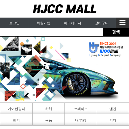
로그인
회원가입
마이페이지
장바구니
에어컨필터
하체
브레이크
엔진
카페인트
전기
용품
내/외장
기타