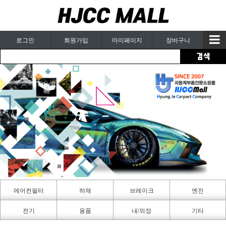
로그인
회원가입
마이페이지
장바구니
에어컨필터
하체
브레이크
엔진
카페인트
전기
용품
내/외장
기타