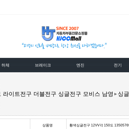
하체
브레이크
엔진
전기
TPMS센서
베스트브레이크패드 -한국베랄-
라지에이타
알터네이
브 라이트전구 더블전구 싱글전구 모비스 남영
싱글
클러치커버/디스크[평화]
상신하이큐패드
라지에타캡
스타트모터/
▶
클러치커버/디스크[서진]
상신하드론패드
엔진후앙/에어컨후앙
알터
클러치케이블
평화브레이크패드
히터코어/에바코어
배터
상품명
황색싱글전구 12VV각 150도 13505769