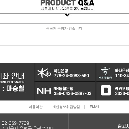
터보차져
IAC벨트/모터
등록된 문의가 없습니다.
TPS센서
CRDI인젝터
이용약관
개인정보취급방침
EMAIL