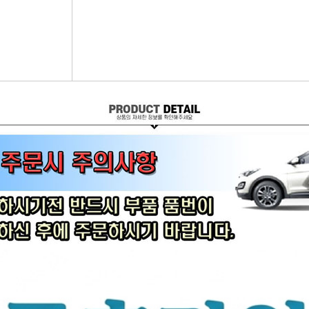
어시스트암 [유림]
브레이크휠실린더[대철]
연료필터[보쉬/델파이]
리모
볼쪼인트
브레이크마스터[대철]
연료필터[서흥/평화PHC]
자동차
활대링크-CTR-
브레이크안전실린더
보쉬인젝터/고압펌프
남영
어시스트암-CTR-
슈라이닝스프링세트
에어컨콘덴샤[한라/두원]
필립스
타이로드엔드-CTR-
외제차오일필터/에어필터 ACDelco
모비스
타이로드엔드-유림-
오일필터[순정품]
싱
톳숀바고무
에어필터[순정품]
더
항가고무
오일필터[카월드]
자동
자날베어링
에어필터[카월드]
라이