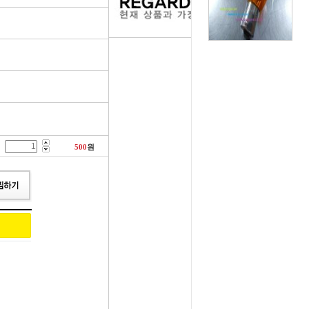
러그[보쉬]
실내용품
휠캡/허브캡
솔레로이드발
[참피온.NGK]
향균탈치용품
흙받이[머드가드]
보조마그넷
그[순정품]
세정용품
연료/주유구캡
물통모타
 정품/일반품
글래스케어용품
싸이드리피드
배터리터미널
500
원
다켑.로라
휠 타이어용품
와이퍼[브러쉬]
점프케이블
코일[정품]
전기용품
사이드미러[빽미러]
주유구켑
일[일반품]
외장용품
씨그날
안전삼각대
열플러그
내장용품
자동차엠블럼
가스켓본드
M센서
연료첨가제
자동차글짜[마크]
언더코팅제