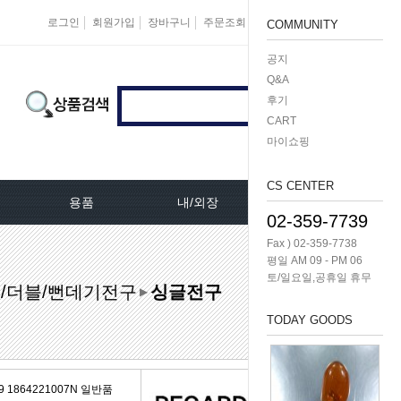
로그인
회원가입
장바구니
주문조회
마이페이지
즐겨찾기
COMMUNITY
공지
Q&A
후기
CART
마이쇼핑
CS CENTER
용품
내/외장
케미칼/공구
02-359-7739
Fax ) 02-359-7738
터[모비스]
오토크로바모음전
도어핸들[내켓치.외켓치]
오일필터렌치 -다마
평일 AM 09 - PM 06
토/일요일,공휴일 휴무
/더블/뻔데기전구
싱글전구
쎄루모다[모비스]
경동 모음전
트렁크쇼바
공구/특수공구 -다마
▶
TODAY GOODS
네이터풀리
엔진용품
본넷쇼바
호수/호수반도
리터미널
왁스코팅용품
테일램프[후미등/후데루]
3단스위치
 1864221007N 일반품