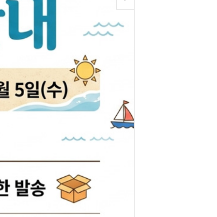
박코일
도어스티커
제고한정특가판
개등전구
브러쉬암.와이퍼암
일스위치
모비스기어봉
도센서
패달패드
차안테나
자동차반사판
통모타
고휘도반사테이프
차메인휴즈
휠캡/허브캡
동차휴즈
특장차부품
컨케이스