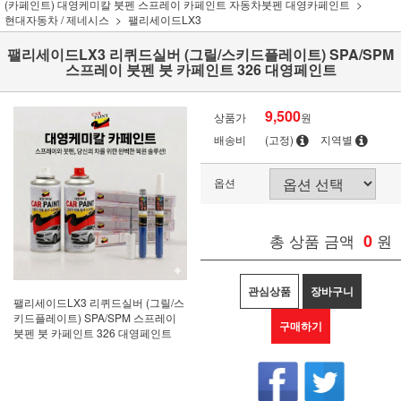
(카페인트) 대영케미칼 붓펜 스프레이 카페인트 자동차붓펜 대영카페인트
현대자동차 / 제네시스
팰리세이드LX3
팰리세이드LX3 리퀴드실버 (그릴/스키드플레이트) SPA/SPM
스프레이 붓펜 붓 카페인트 326 대영페인트
9,500
상품가
원
배송비
(고정)
지역별
옵션
총 상품 금액
0
원
관심상품
장바구니
팰리세이드LX3 리퀴드실버 (그릴/스
키드플레이트) SPA/SPM 스프레이
구매하기
붓펜 붓 카페인트 326 대영페인트