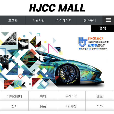
로그인
회원가입
마이페이지
장바구니
에어컨필터
하체
브레이크
엔진
카페인트
전기
용품
내/외장
기타