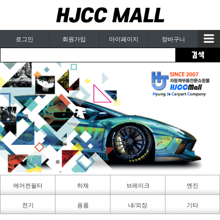
로그인
회원가입
마이페이지
장바구니
에어컨필터
하체
브레이크
엔진
카페인트
전기
용품
내/외장
기타