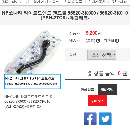
(하체) 타이로드엔드 웜기어 엔도 락엔드 유림 순정품
현대자동차
NF쏘나타
NF쏘나타 타이로드엔드 엔드볼 56820-3K000 / 56820-3K010
(YEH-27/28) -유림테크-
9,200
상품가
원
배송비
(고정)
지역별
옵션
총 상품 금액
0
원
관심상품
장바구니
NF쏘나타 타이로드엔드 엔드볼
구매하기
56820-3K000 / 56820-3K010
(YEH-27/28) -유림테크-