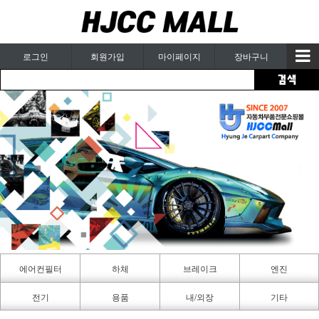
로그인
회원가입
마이페이지
장바구니
에어컨필터
하체
브레이크
엔진
카페인트
전기
용품
내/외장
기타