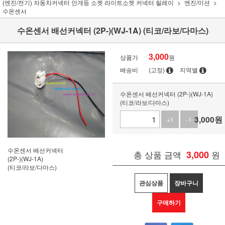
(엔진/전기) 자동차커넥터 안개등 소켓 라이트소켓 커넥터 릴레이
엔진/미션
수온센서
수온센서 배선커넥터 (2P-)(WJ-1A) (티코/라보/다마스)
3,000
상품가
원
배송비
(고정)
지역별
수온센서 배선커넥터 (2P-)(WJ-1A)
(티코/라보/다마스)
3,000
원
+1
-1
수온센서 배선커넥터
총 상품 금액
3,000
원
(2P-)(WJ-1A)
(티코/라보/다마스)
관심상품
장바구니
구매하기