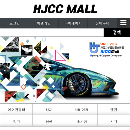
로그인
회원가입
마이페이지
장바구니
에어컨필터
하체
브레이크
엔진
카페인트
전기
용품
내/외장
기타